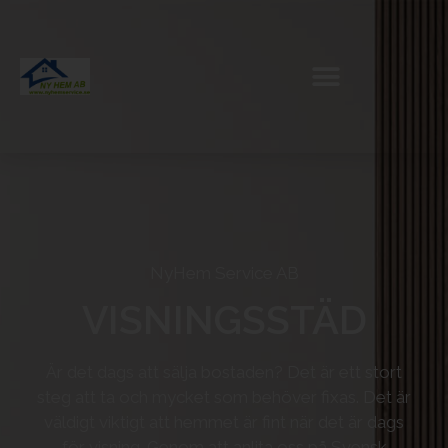
NyHem Service AB
VISNINGSSTÄD
Är det dags att sälja bostaden? Det är ett stort
steg att ta och mycket som behöver fixas. Det är
väldigt viktigt att hemmet är fint när det är dags
för visning. Genom att anlita oss på Svensk