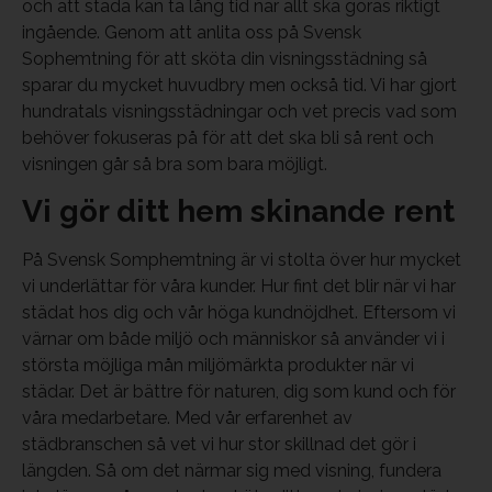
och att städa kan ta lång tid när allt ska göras riktigt
ingående. Genom att anlita oss på Svensk
Sophemtning för att sköta din visningsstädning så
sparar du mycket huvudbry men också tid. Vi har gjort
hundratals visningsstädningar och vet precis vad som
behöver fokuseras på för att det ska bli så rent och
visningen går så bra som bara möjligt.
Vi gör ditt hem skinande rent
På Svensk Somphemtning är vi stolta över hur mycket
vi underlättar för våra kunder. Hur fint det blir när vi har
städat hos dig och vår höga kundnöjdhet. Eftersom vi
värnar om både miljö och människor så använder vi i
största möjliga mån miljömärkta produkter när vi
städar. Det är bättre för naturen, dig som kund och för
våra medarbetare. Med vår erfarenhet av
städbranschen så vet vi hur stor skillnad det gör i
längden. Så om det närmar sig med visning, fundera