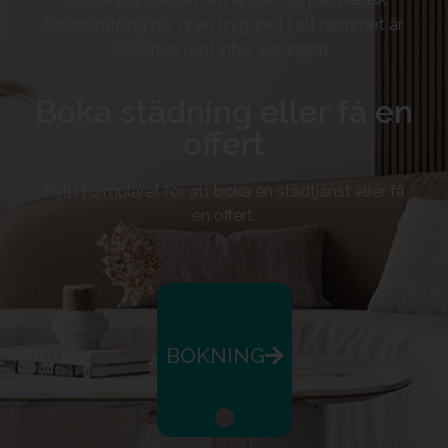
Sophemtning har ni en trygghet i att hemmet är
skinande rent inför visningen.
Boka städning eller få en
offert
Fyll i formuläret för att boka en städtjänst eller få
en offert.
BOKNING