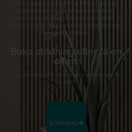
minst väldigt stressigt. Att då behöva tänka på
flyttstädningen är inte det allra roligaste. Vi
rekommenderar att du överlämnar problemet till
oss så att du får hjälp med billig flyttstädning som
verkligen gör skillnad.
Boka städning eller få en
offert
Fyll i formuläret för att boka en städtjänst eller få
en offert.
BOKNING