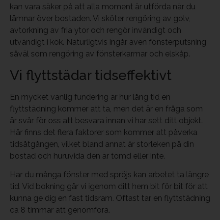
kan vara säker på att alla moment är utförda när du
lämnar över bostaden. Vi sköter rengöring av golv,
avtorkning av fria ytor och rengör invändigt och
utvändigt i kök. Naturligtvis ingår även fönsterputsning
såväl som rengöring av fönsterkarmar och elskåp.
Vi flyttstädar tidseffektivt
En mycket vanlig fundering är hur lång tid en
flyttstädning kommer att ta, men det är en fråga som
är svår för oss att besvara innan vi har sett ditt objekt.
Här finns det flera faktorer som kommer att påverka
tidsåtgången, vilket bland annat är storleken på din
bostad och huruvida den är tömd eller inte.
Har du många fönster med spröjs kan arbetet ta längre
tid. Vid bokning går vi igenom ditt hem bit för bit för att
kunna ge dig en fast tidsram. Oftast tar en flyttstädning
ca 8 timmar att genomföra.