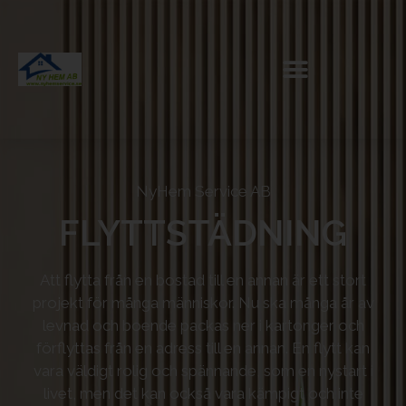
NyHem Service AB
FLYTTSTÄDNING
Att flytta från en bostad till en annan är ett stort
projekt för många människor. Nu ska många år av
levnad och boende packas ner i kartonger och
förflyttas från en adress till en annan. En flytt kan
vara väldigt rolig och spännande, som en nystart i
livet, men det kan också vara kämpigt och inte