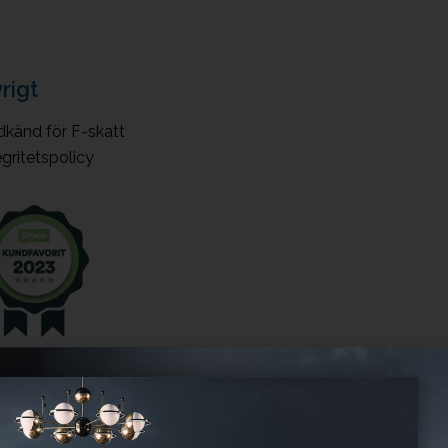
rigt
känd för F-skatt
egritetspolicy