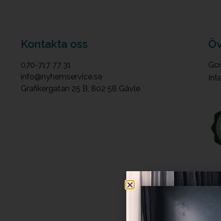
Kontakta oss
Öv
070-717 77 31
God
info@nyhemservice.se
Int
Grafikergatan 25 B, 802 58 Gävle