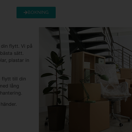
BOKNING
din flytt.
Vi på
bästa sätt.
r, plastar in
lytt till din
 med lång
 hantering.
 händer.