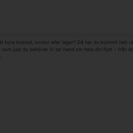
OM OSS
OFFERTFÖRFRÅGAN
SORTERINGSIN
att byta bostad, kontor eller lager? Då har du kommit helt r
som just du behöver Vi tar hand om hela din flytt – från den
.