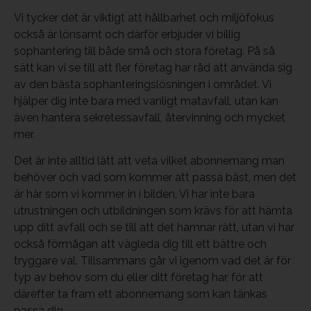
Vi tycker det är viktigt att hållbarhet och miljöfokus
också är lönsamt och därför erbjuder vi billig
sophantering till både små och stora företag. På så
sätt kan vi se till att fler företag har råd att använda sig
av den bästa sophanteringslösningen i området. Vi
hjälper dig inte bara med vanligt matavfall, utan kan
även hantera sekretessavfall, återvinning och mycket
mer.
Det är inte alltid lätt att veta vilket abonnemang man
behöver och vad som kommer att passa bäst, men det
är här som vi kommer in i bilden. Vi har inte bara
utrustningen och utbildningen som krävs för att hämta
upp ditt avfall och se till att det hamnar rätt, utan vi har
också förmågan att vägleda dig till ett bättre och
tryggare val. Tillsammans går vi igenom vad det är för
typ av behov som du eller ditt företag har, för att
därefter ta fram ett abonnemang som kan tänkas
passa dig.