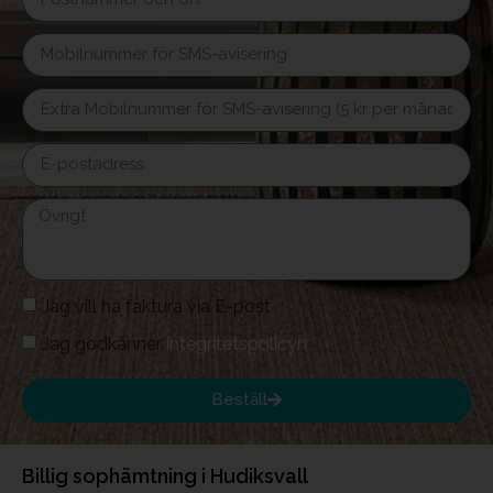
Jag vill ha faktura via E-post
Jag godkänner
integritetspolicyn
Beställ
Billig sophämtning i Hudiksvall