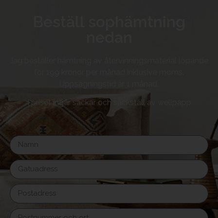
Beställ sophämtning
nedan
Jag beställer hämtning av återvinningsmaterial löpande
för 199 kronor per månad inklusive moms.
Uppsägningstid är 1 månad.
I priset ingår säckar och säckställ av wellpapp