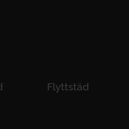
d
Flyttstäd