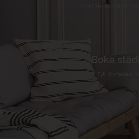
anställda, utan du kan o
Boka städn
Fyll i formuläret fö