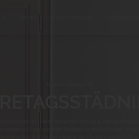
OM OSS
OFFERTFÖRFRÅGAN
SORTERINGSIN
NyHem Service AB
RETAGSSTÄDN
ycket som du måste hinna med och då är inte alltid städnin
taurangen, på kontoret eller i butiken är dock mycket vikt
ed rena och fina lokaler minskar du inte bara sjukskrivnin