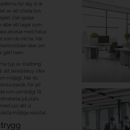
ädfirma för dig. Vi är
het av att städa hos
bjekt. Det spelar
k eller ett lager som
are arbetar med fokus
at som du vill ha. Här
 kontorstider eller om
ar gått hem.
mma typ av städning
ll att skräddarsy våra
som möjligt. När du
första besök, för att
te och samtidigt få
dmaterial på plats
 med oss allt vi
ästa möjliga resultat.
 trygg