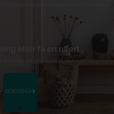
ckså presentera din verksamhet på bästa sätt för nya kund
ing eller få en offert
r att boka en städtjänst eller få en offert.
BOKNING