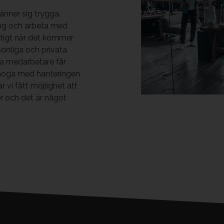
änner sig trygga.
dning och arbeta med
iktigt när det kommer
sonliga och privata
ra medarbetare får
t noga med hanteringen
 vi fått möjlighet att
 och det är något