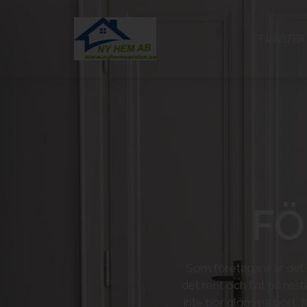
TJÄNSTER
FÖ
Som företagare är det m
det rent och fint på res
inte bör glömma bort. M