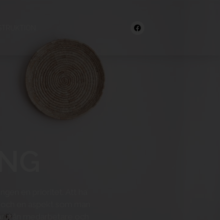
STRUKTION
ING
gen en prioritet. Att ha
igt och en aspekt som man
gar från medarbetare och