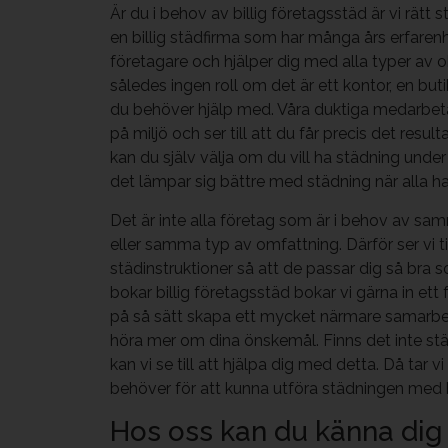
Är du i behov av billig företagsstäd är vi rätt st
en billig städfirma som har många års erfaren
företagare och hjälper dig med alla typer av o
således ingen roll om det är ett kontor, en buti
du behöver hjälp med. Våra duktiga medarbet
på miljö och ser till att du får precis det result
kan du själv välja om du vill ha städning under
det lämpar sig bättre med städning när alla h
Det är inte alla företag som är i behov av sa
eller samma typ av omfattning. Därför ser vi ti
städinstruktioner så att de passar dig så bra 
bokar billig företagsstäd bokar vi gärna in ett 
på så sätt skapa ett mycket närmare samarbe
höra mer om dina önskemål. Finns det inte stä
kan vi se till att hjälpa dig med detta. Då tar vi
behöver för att kunna utföra städningen med b
Hos oss kan du känna dig